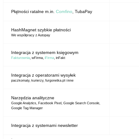
Płątności ratalne m.in.
Comfino
, TubaPay
HashMagnet szybkie płatności
We współpracy z Autopay
Integracja z systemem księgowym
Fakturownia
, wFirma,
iFirma
, inFakt
Integracja z operatorami wysyłek
paczkomaty, kurierzy, furgonetka.pl i inne
Narzędzia analityczne
Google Analytics, Facebook Pixel, Google Search Console,
Google Tag Manager
Integracja z systemami newsletter