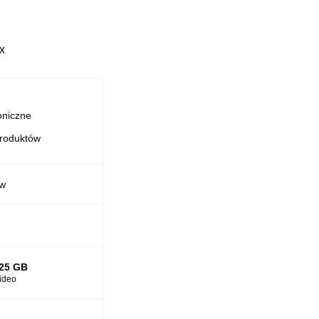
x
oniczne
produktów
ów
25 GB
ideo