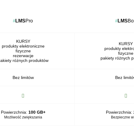
#
LMS
Pro
#
LMS
Bo
KURSY
KURSY
produkty elektroniczne
produkty elektr
fizyczne
fizyczne
rezerwacje
pakiety różnych 
akiety różnych produktów
Bez limitów
Bez limit
Powierzchnia:
100 GB+
Powierzchnia:
Możliwość zwiększania
Bezpieczne w