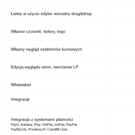
Łatwy w użyciu edytor wizualny drag&drop
Własne czcionki, kolory, logo
Własny wygląd szablonów kursowych
Edycja wyglądu stron, tworzenie LP
Whitelabel
Integracje
Integracja z systemami płatności
PayU, Autopay, tPay, DotPay, hotPay, PayPal,
PayByLink, Przelewy24, CashBill i inne