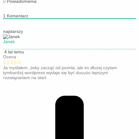
Powiadomienia
1
Komentarz
najstarszy
Janek
4 lat temu
Ocena :
Ja myślałem, żeby zacząć od joomla, ale im dłużej czytam
tymbardzij wordpress wydaje się być duuużo lepszym
rozwiązaniem na start.